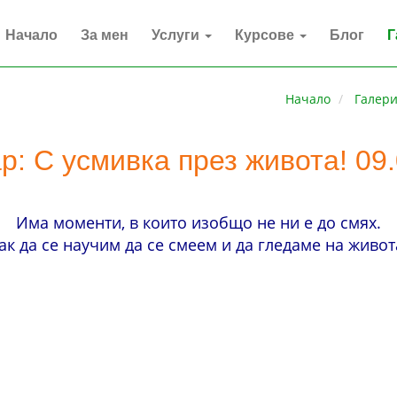
Начало
За мен
Услуги
Курсове
Блог
Г
Начало
Галер
: С усмивка през живота! 09
Има моменти, в които изобщо не ни е до смях.
ак да се научим да се смеем и да гледаме на живот