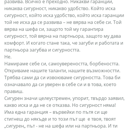
развива. Всичко е преходно. Никакви гаранции,
никаква сигурност, никакво удобство. Който иска
сигурност, който иска удобство, който иска гаранции
той не иска да се развива – не вярва на себе си. Той
вярва на шефа си, защото той му гарантира
сигурност, той вярна на партньора, защото му дава
комфорт. И когато стане така, че загуби и работата и
партньора загубва и сигурността.
Не.
Намираме себе си, самоувереността, борбеността.
Откриваме нашите таланти, нашите възможностти.
Трябва сами да си извоюваме сигурността. Това би
означавало да си уверен в себе си и в това, което
правиш.
Сигурен значи целеустремен, упорит, твърдо заявил,
какво иска и да не се отказва. Но сигурност няма!
Има една гаранция – вървейки по пътя си ще
стигнеш до някъде и то този път ще е твоя, твоят
„сигурен„ път - не на шефа или на партньора. И ти