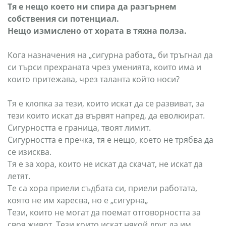
Тя е нещо което ни спира да разгърнем
собствения си потенциал.
Нещо измислено от хората в тяхна полза.
Кога назначения на „сигурна работа„ би тръгнал да
си търси прехраната чрез уменията, които има и
които притежава, чрез таланта който носи?
Тя е клопка за тези, които искат да се развиват, за
тези които искат да вървят напред, да еволюират.
Сигурността е граница, твоят лимит.
Сигурността е пречка, тя е нещо, което не трябва да
се изисква.
Тя е за хора, които не искат да скачат, не искат да
летят.
Те са хора приели съдбата си, приели работата,
която не им харесва, но е „сигурна„
Тези, които не могат да поемат отговорността за
своя живот. Тези които искат някой друг да им