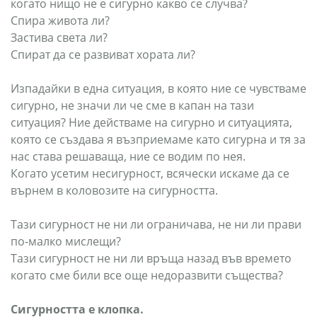
когато нищо не е сигурно какво се случва?
Спира живота ли?
Застива света ли?
Спират да се развиват хората ли?
Изпадайки в една ситуация, в която ние се чувстваме
сигурно, не значи ли че сме в капан на тази
ситуация? Ние действаме на сигурно и ситуацията,
която се създава я възприемаме като сигурна и тя за
нас става решаваща, ние се водим по нея.
Когато усетим несигурност, всячески искаме да се
върнем в коловозите на сигурността.
Тази сигурност не ни ли ограничава, не ни ли прави
по-малко мислещи?
Тази сигурност не ни ли връща назад във времето
когато сме били все още недоразвити същества?
Сигурността е клопка.