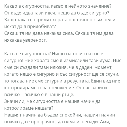
Какво е сигурността, какво е нейното значение?
От къде идва тази идея, нещо да бъде сигурно?
Защо така се стремят хората постоянно към нея и
искат да я придобиват?
Сякаш тя им дава някаква сила. Сякаш тя им дава
някаква увереност.
Какво е сигурността? Нищо на този свят не е
сигурно! Ние хората сме я измислили тази дума. Ние
сме си създали тази илюзия, че в даден момент,
когато нещо е сигурно и със сигурност ще се случи,
то тогава ние сме сигурни в резултата. Един вид ние
контролираме това положение. От нас зависи
всичко – всичко е в наши ръце.
Значи ли, че сигурността е нашия начин да
котролираме нещата?
Нашият начин да бъдем спокойни, нашият начин
всичко да е прозрачно, да няма изненади. Ами,