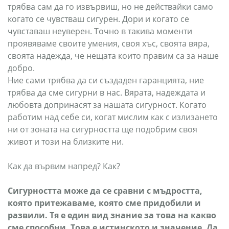
трябва сам да го извървиш, но не действайки само
когато се чувстваш сигурен. Дори и когато се
чувставаш неуверен. Точно в такива моменти
проявяваме своите умения, своя хъс, своята вяра,
своята надежда, че нещата които правим са за наше
добро.
Ние сами трябва да си създаден гаранцията, ние
трябва да сме сигурни в нас. Вярата, надеждата и
любовта допринасят за нашата сигурност. Когато
работим над себе си, когат мислим как с излизането
ни от зоната на сигурността ще подобрим своя
живот и този на близките ни.
Как да вървим напред? Как?
Сигурността може да се сравни с мъдростта,
която притежаваме, която сме придобили и
развили. Тя е един вид знание за това на какво
сме способни. Това е истинското и значение. Да